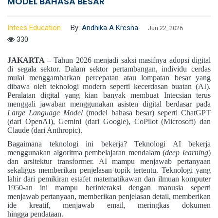
MODEL BAHASA BESAR
Intecs Education
By:
Andhika A Kresna
Jun 22, 2026
330
JAKARTA –
Tahun 2026 menjadi saksi masifnya adopsi digital
di segala sektor. Dalam sektor pertambangan, individu cerdas
mulai menggambarkan percepatan atau lompatan besar yang
dibawa oleh teknologi modern seperti kecerdasan buatan (AI).
Peralatan digital yang kian banyak membuat Intecsian terus
menggali jawaban menggunakan asisten digital berdasar pada
Large Language Model
(model bahasa besar) seperti ChatGPT
(dari OpenAI), Gemini (dari Google), CoPilot (Microsoft) dan
Claude (dari Anthropic).
Bagaimana teknologi ini bekerja? Teknologi AI bekerja
menggunakan algoritma pembelajaran mendalam (
deep learning
)
dan arsitektur transformer. AI mampu menjawab pertanyaan
sekaligus memberikan penjelasan topik tertentu. Teknologi yang
lahir dari pemikiran estafet matematikawan dan ilmuan komputer
1950-an ini mampu berinteraksi dengan manusia seperti
menjawab pertanyaan, memberikan penjelasan detail, memberikan
ide kreatif, menjawab email, meringkas dokumen
hingga
pendataan
.