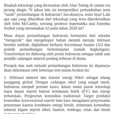
Bisakah teknologi yang dicetuskan oleh Alan Turing di zaman era
perang dingin 76 tahun lalu ini memprediksi pertumbuhan serta
“nasib” pertambangan di Indonesia? Jawabannya, tentu bisa! Lalu
apa saja yang dihasilkan dari teknologi yang terus diperkenalkan
oleh John McCarthy, seorang profesor matematika asal Amerika
Serikat yang menamakan AI pada tahun 2026 ini?
Masa depan pertambangan Indonesia bertransisi dari sekadar
“mengeruk” dan mengekspor bahan mentah menuju hilirisasi
bernilai tambah, digitalisasi berbasis kecerdasan buatan (AI) dan
praktik pertambangan berkelanjutan (ramah lingkungan).
Transformasi ini didorong oleh posisi Indonesia sebagai salah satu
pemilik cadangan mineral penting terbesar di dunia.
Prospek dan arah industri pertambangan Indonesia ke depannya
akan didominasi oleh beberapa tren utama berikut ini:
1. Hilirisasi mineral dan transisi energi Nikel sebagai tulang
punggung global: Dengan cadangan nikel yang sangat masif,
Indonesia menjadi pemain kunci dalam rantai pasok teknologi
masa depan seperti baterai kendaraan listrik (EV) dan energi
terbarukan. Pergeseran komoditas tradisional: Target produksi
komoditas konvensional seperti batu bara mengalami penyesuaian
penurunan karena komitmen energi bersih, sementara komoditas
mineral logam seperti nikel, bauksit, tembaga, emas dan timah