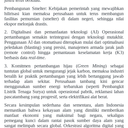
justru terus berkilau.
Pembangunan Smelter: Kebijakan pemerintah yang mewajibkan
hilirisasi kian memaksa perusahaan untuk terus membangun
fasilitas pemurnian (smelter) di dalam negeri, sehingga nilai
ekspor melonjak drastis.
2. Digitalisasi dan pemanfaatan teknologi (AI) Operasional
pertambangan semakin terintegrasi dengan teknologi mutakhir.
Penggunaan AI dan otomatisasi diterapkan mulai dari optimalisasi
peledakan (blasting) yang presisi, manajemen armada jarak jauh
(remote control) hingga pemantauan keselamatan kerja (K3)
berbasis data
real-time
.
3. Komitmen pertambangan hijau (
Green Mining
) sebagai
tuntutan global untuk mengurangi jejak karbon, memaksa industri
beralih ke praktik pertambangan yang lebih bertanggung jawab
terhadap alam sekitar. Perusahaan tambang kini gencar
menggunakan sumber energi terbarukan (seperti Pembangkit
Listrik Tenaga Surya) untuk operasional pabrik, reklamasi lahan
pascatambang yang progresif, serta elektrifikasi alat berat.
Secara kesimpulan sederhana dan sementara, alam Indonesia
memastikan bahwa kekayaan alam yang dimiliki memberikan
manfaat ekonomi yang maksimal bagi negara, sekaligus
pemegang kunci dalam rantai pasok sumber daya alam yang
sangat melimpah secara global.
Orkestrasi algoritma digital yang