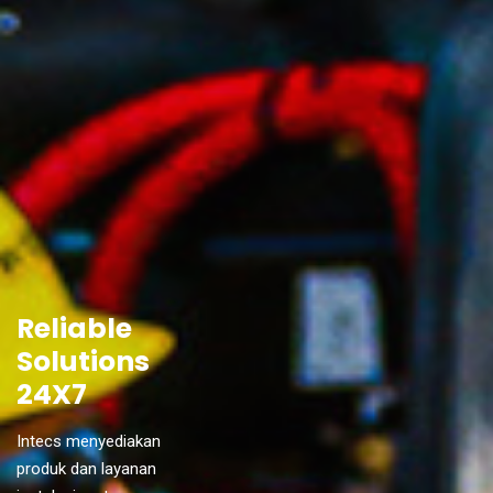
Reliable
Solutions
24X7
Intecs menyediakan
produk dan layanan