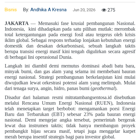
Bisnis
By:
Andhika A Kresna
275
Jun 20, 2026
JAKARTA
— Memasuki fase krusial pembangunan Nasional.
Indonesia, kini dihadapkan pada satu pilihan mutlak: merombak
total ketergantungan pada energi fosil atau tergerus oleh krisis
iklim global. Sebagai respons terhadap lonjakan kebutuhan energi
domestik dan desakan dekarbonisasi, sebuah langkah taktis
berupa transisi energi masif kini tengah digulirkan secara agresif
di berbagai lini operasional Dunia.
Langkah ini diambil demi memutus dominasi abadi batu bara,
minyak bumi, dan gas alam yang selama ini membebani bauran
energi nasional. Strategi pembangunan berkelanjutan kini mulai
diwujudkan lewat orkestrasi potensi alam yang melimpah. Mulai
dari tenaga surya, angin, hidro, panas bumi (
geothermal
).
Disadur dari halaman resmi mitratambangsentosa.id disebutkan
melalui Rencana Umum Energi Nasional (RUEN), Indonesia
telah menetapkan target berbobot: mengamankan porsi Energi
Baru dan Terbarukan (EBT) sebesar 23% pada bauran energi
nasional. Demi mengejar angka tersebut, pemerintah bergerak
lewat dua instrumen taktis; tidak hanya membangun proyek
pembangkit hijau secara masif, tetapi juga menggelar karpet
merah berupa insentif strategis bagi para investor global.