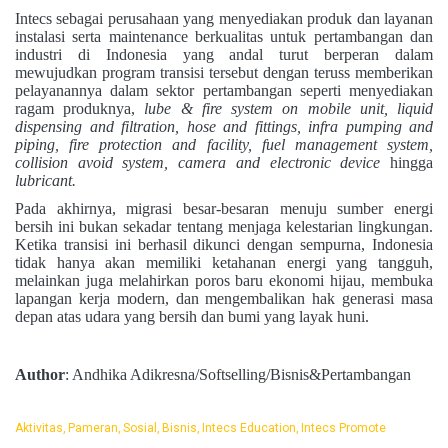
Intecs sebagai perusahaan yang menyediakan produk dan layanan
instalasi serta maintenance berkualitas untuk pertambangan dan
industri di Indonesia yang andal turut berperan dalam
mewujudkan program transisi tersebut dengan teruss memberikan
pelayanannya dalam sektor pertambangan seperti menyediakan
ragam produknya,
lube & fire system on mobile unit, liquid
dispensing and filtration, hose and fittings, infra pumping and
piping, fire protection and facility, fuel management system,
collision avoid system, camera and electronic device
hingga
lubricant.
Pada akhirnya, migrasi besar-besaran menuju sumber energi
bersih ini bukan sekadar tentang menjaga kelestarian lingkungan.
Ketika transisi ini berhasil dikunci dengan sempurna, Indonesia
tidak hanya akan memiliki ketahanan energi yang tangguh,
melainkan juga melahirkan poros baru ekonomi hijau, membuka
lapangan kerja modern, dan mengembalikan hak generasi masa
depan atas udara yang bersih dan bumi yang layak huni.
Author
: Andhika Adikresna/Softselling/Bisnis&Pertambangan
Aktivitas
Pameran
Sosial
Bisnis
Intecs Education
Intecs Promote