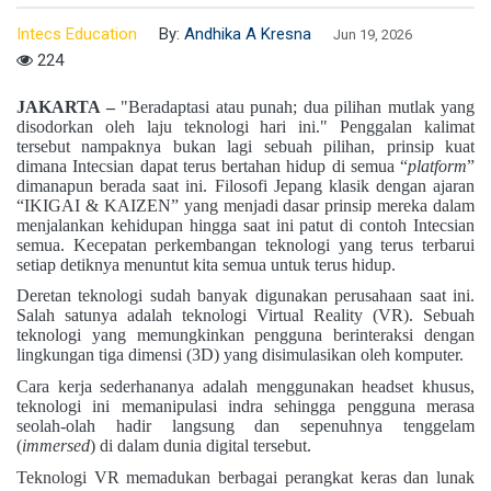
Intecs Education
By:
Andhika A Kresna
Jun 19, 2026
224
JAKARTA –
"Beradaptasi atau punah; dua pilihan mutlak yang
disodorkan oleh laju teknologi hari ini." Penggalan kalimat
tersebut nampaknya bukan lagi sebuah pilihan, prinsip kuat
dimana Intecsian dapat terus bertahan hidup di semua “
platform
”
dimanapun berada saat ini. Filosofi Jepang klasik dengan ajaran
“IKIGAI & KAIZEN” yang menjadi dasar prinsip mereka dalam
menjalankan kehidupan hingga saat ini patut di contoh Intecsian
semua. Kecepatan perkembangan teknologi yang terus terbarui
setiap detiknya menuntut kita semua untuk terus hidup.
Deretan teknologi sudah banyak digunakan perusahaan saat ini.
Salah satunya adalah teknologi Virtual Reality (VR). Sebuah
teknologi yang memungkinkan pengguna berinteraksi dengan
lingkungan tiga dimensi (3D) yang disimulasikan oleh komputer.
Cara kerja sederhananya adalah menggunakan headset khusus,
teknologi ini memanipulasi indra sehingga pengguna merasa
seolah-olah hadir langsung dan sepenuhnya tenggelam
(
immersed
) di dalam dunia digital tersebut.
Teknologi VR memadukan berbagai perangkat keras dan lunak